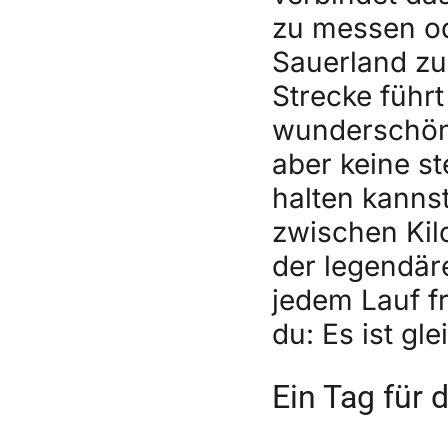
zu messen od
Sauerland zu 
Strecke führt
wunderschöne
aber keine s
halten kannst
zwischen Kil
der legendär
jedem Lauf f
du: Es ist gle
Ein Tag für 