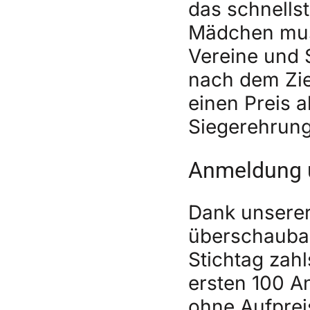
das schnells
Mädchen mus
Vereine und 
nach dem Zie
einen Preis 
Siegerehrung 
Anmeldung u
Dank unserer 
überschaubar
Stichtag zahl
ersten 100 A
ohne Aufprei