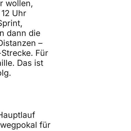
r wollen,
 12 Uhr
print,
n dann die
Distanzen –
Strecke. Für
lle. Das ist
lg.
Hauptlauf
wegpokal für