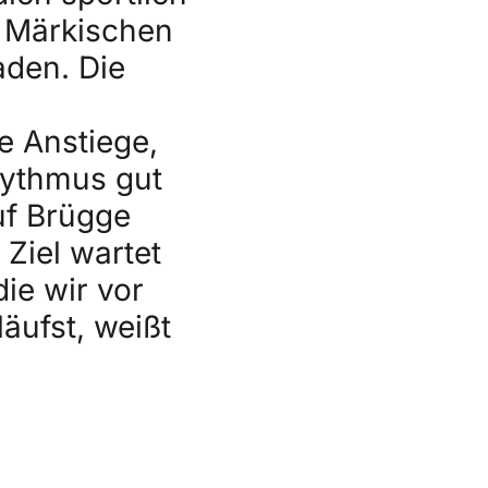
m Märkischen
aden. Die
e Anstiege,
hythmus gut
uf Brügge
Ziel wartet
ie wir vor
äufst, weißt