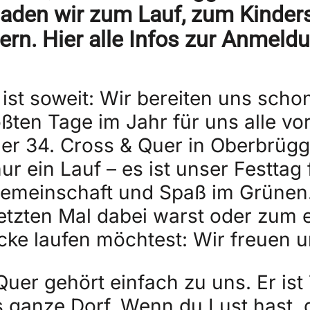
laden wir zum Lauf, zum Kinder
rn. Hier alle Infos zur Anmeld
ist soweit: Wir bereiten uns scho
ßten Tage im Jahr für uns alle vo
der 34. Cross & Quer in Oberbrügge
nur ein Lauf – es ist unser Festtag 
meinschaft und Spaß im Grünen.
etzten Mal dabei warst oder zum 
cke laufen möchtest: Wir freuen u
uer gehört einfach zu uns. Er ist
 ganze Dorf. Wenn du Lust hast, d