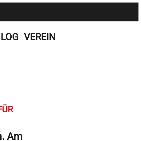
BLOG
VEREIN
FÜR
n. Am