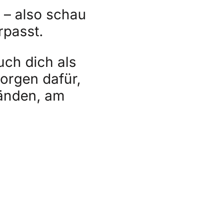
 – also schau
rpasst.
uch dich als
orgen dafür,
tänden, am