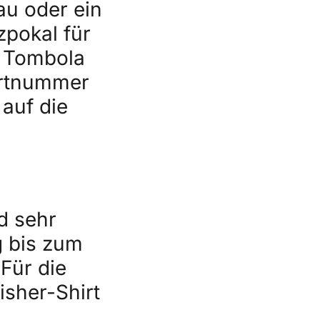
au oder ein
pokal für
e Tombola
tartnummer
auf die
d sehr
 bis zum
 Für die
isher-Shirt