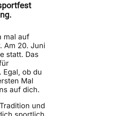
sportfest
ung.
n mal auf
r. Am 20. Juni
 statt. Das
für
 Egal, ob du
ersten Mal
ns auf dich.
 Tradition und
ich sportlich